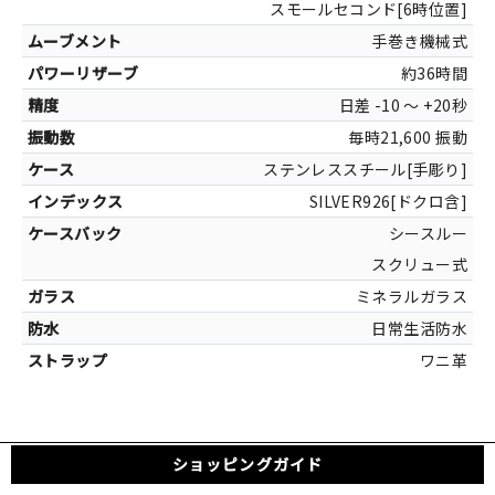
スモールセコンド[6時位置]
手巻き機械式
約36時間
日差 -10 ～ +20秒
毎時21,600 振動
カラー
シルバー[ステ
ステンレススチール[手彫り]
SILVER926[ドクロ含]
シースルー
スクリュー式
ミネラルガラス
日常生活防水
ワニ革
ショッピングガイド