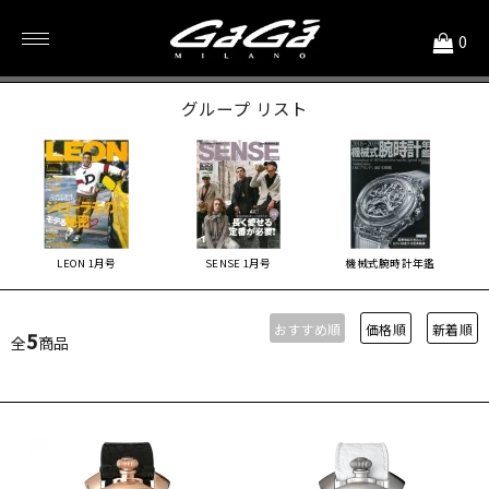
<
0
2019年1月号
グループ リスト
LEON 1月号
SENSE 1月号
機械式腕時計年鑑
おすすめ順
価格順
新着順
5
全
商品