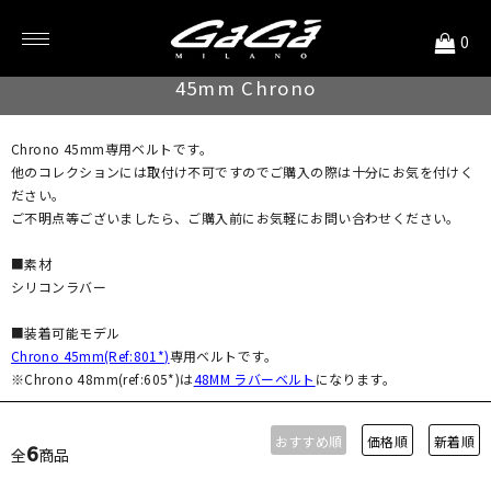
<
0
ストラップ
45mm Chrono
Chrono 45mm専用ベルトです。
他のコレクションには取付け不可ですのでご購入の際は十分にお気を付けく
ださい。
ご不明点等ございましたら、ご購入前にお気軽にお問い合わせください。
■素材
シリコンラバー
■装着可能モデル
Chrono 45mm(Ref:801*)
専用ベルトです。
※Chrono 48mm(ref:605*)は
48MM ラバーベルト
になります。
おすすめ順
価格順
新着順
6
全
商品