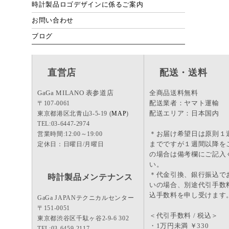
時計製品ロゴデザインに係るご案内
お問い合わせ
ブログ
直営店
配送・送料
GaGa MILANO 表参道店
全商品送料無料
配送業者：ヤマト運輸
〒107-0061
配送エリア：日本国内
東京都港区北青山3-5-19 (
MAP
)
TEL:03-6447-2974
＊お届け希望日は原則１
営業時間:12:00～19:00
までですが１週間以降を
定休日：日曜日/月曜日
の場合は備考欄にご記入
い。
＊代金引換、銀行振込で
時計製品メンテナンス
いの場合、別途代引手数
込手数料を申し受けます
GaGa JAPANテクニカルセンター
〒151-0051
＜代引手数料 / 税込＞
東京都渋谷区千駄ヶ谷2-9-6 302
・1万円未満 ￥330
TEL:03-6459-2117