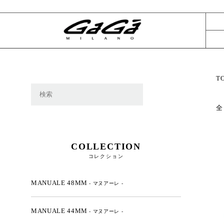
T
全
COLLECTION
コレクション
MANUALE 48MM
- マヌアーレ -
MANUALE 44MM
- マヌアーレ -