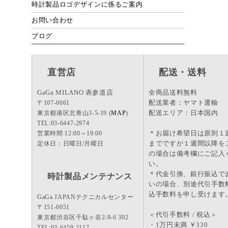
時計製品ロゴデザインに係るご案内
お問い合わせ
ブログ
直営店
配送・送料
GaGa MILANO 表参道店
全商品送料無料
配送業者：ヤマト運輸
〒107-0061
配送エリア：日本国内
東京都港区北青山3-5-19 (
MAP
)
TEL:03-6447-2974
＊お届け希望日は原則１
営業時間:12:00～19:00
までですが１週間以降を
定休日：日曜日/月曜日
の場合は備考欄にご記入
い。
＊代金引換、銀行振込で
時計製品メンテナンス
いの場合、別途代引手数
込手数料を申し受けます
GaGa JAPANテクニカルセンター
〒151-0051
＜代引手数料 / 税込＞
東京都渋谷区千駄ヶ谷2-9-6 302
・1万円未満 ￥330
TEL:03-6459-2117