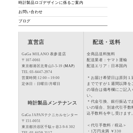
時計製品ロゴデザインに係るご案内
お問い合わせ
ブログ
直営店
配送・送料
GaGa MILANO 表参道店
全商品送料無料
配送業者：ヤマト運輸
〒107-0061
配送エリア：日本国内
東京都港区北青山3-5-19 (
MAP
)
TEL:03-6447-2974
＊お届け希望日は原則１
営業時間:12:00～19:00
までですが１週間以降を
定休日：日曜日/月曜日
の場合は備考欄にご記入
い。
＊代金引換、銀行振込で
時計製品メンテナンス
いの場合、別途代引手数
込手数料を申し受けます
GaGa JAPANテクニカルセンター
〒151-0051
＜代引手数料 / 税込＞
東京都渋谷区千駄ヶ谷2-9-6 302
・1万円未満 ￥330
TEL:03-6459-2117