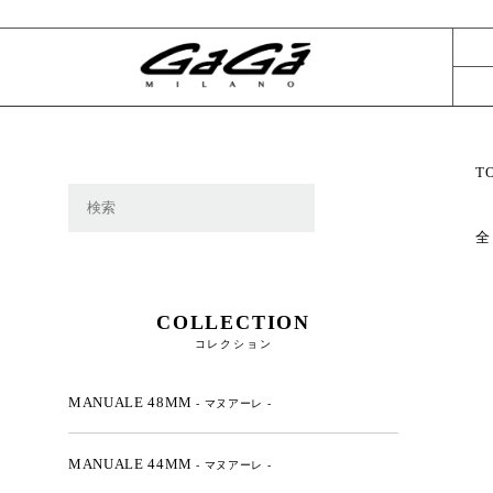
T
全
COLLECTION
コレクション
MANUALE 48MM
- マヌアーレ -
MANUALE 44MM
- マヌアーレ -