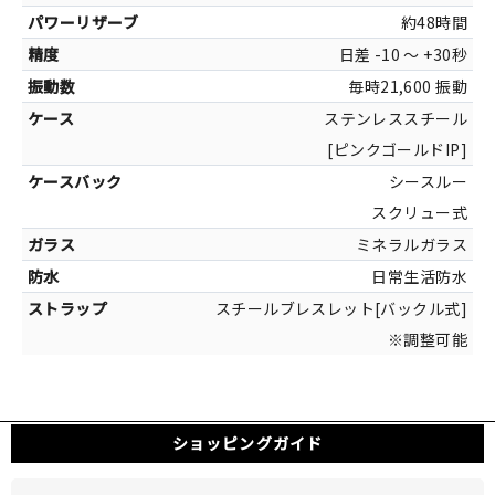
約48時間
日差 -10 ～ +30秒
約13
毎時21,600 振動
カラー
ステンレススチール
ピンクゴールド[ステ
[ピンクゴールドIP]
スケ
シースルー
スクリュー式
ミネラルガラス
日常生活防水
スチールブレスレット[バックル式]
※調整可能
ショッピングガイド