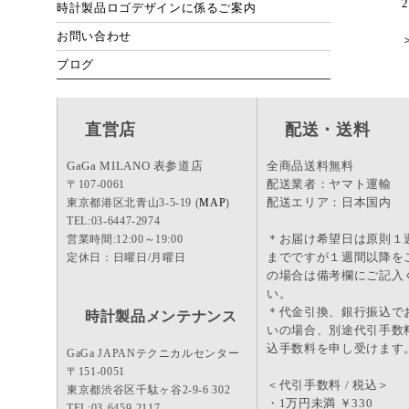
2
時計製品ロゴデザインに係るご案内
お問い合わせ
ブログ
直営店
配送・送料
GaGa MILANO 表参道店
全商品送料無料
配送業者：ヤマト運輸
〒107-0061
配送エリア：日本国内
東京都港区北青山3-5-19 (
MAP
)
TEL:03-6447-2974
＊お届け希望日は原則１
営業時間:12:00～19:00
までですが１週間以降を
定休日：日曜日/月曜日
の場合は備考欄にご記入
い。
＊代金引換、銀行振込で
時計製品メンテナンス
いの場合、別途代引手数
込手数料を申し受けます
GaGa JAPANテクニカルセンター
〒151-0051
＜代引手数料 / 税込＞
東京都渋谷区千駄ヶ谷2-9-6 302
・1万円未満 ￥330
TEL:03-6459-2117