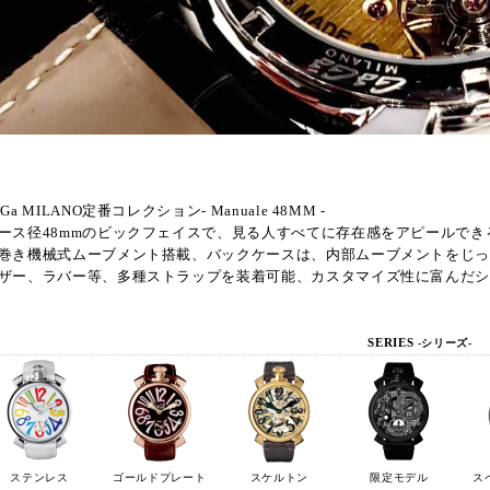
aGa MILANO定番コレクション- Manuale 48MM -
ース径48mmのビックフェイスで、見る人すべてに存在感をアピールでき
巻き機械式ムーブメント搭載、バックケースは、内部ムーブメントをじ
ザー、ラバー等、多種ストラップを装着可能、カスタマイズ性に富んだ
SERIES
-シリーズ-
ステンレス
ゴールドプレート
スケルトン
限定モデル
ス