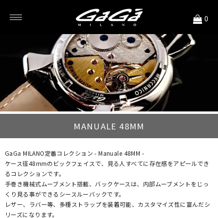
<
0
MANUALE 48MM
GaGa MILANO定番コレクション - Manuale 48MM -
ケース径48mmのビックフェイスで、見る人すべてに存在感をアピールでき
るコレクションです。
手巻き機械式ムーブメント搭載、バックケースは、内部ムーブメントをじっ
くり見る事ができるシースルーバックです。
レザー、ラバー等、多種ストラップを装着可能、カスタマイズ性に富んだシ
リーズになります。