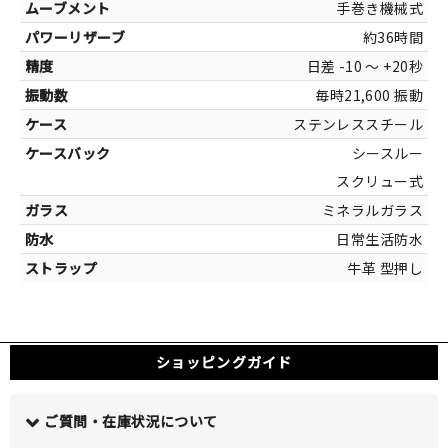
手巻き機械式
約36時間
日差 -10 ～ +20秒
毎時21,600 振動
カラー
シルバー[ステ
ステンレススチール
シースルー
スクリュー式
ミネラルガラス
日常生活防水
牛革 型押し
ショッピングガイド
ご質問・在庫状況について