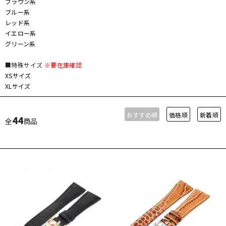
ブラウン系
ブルー系
レッド系
イエロー系
グリーン系
■特殊サイズ
※要在庫確認
XSサイズ
XLサイズ
おすすめ順
価格順
新着順
44
全
商品