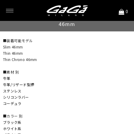
<
0
ストラップ
46mm
■装着可能モデル
Slim 46mm
Thin 46mm
Thin Chrono 46mm
■素材 別
牛革
牛革/リザード型押
ステンレス
シリコンラバー
コーデュラ
■カラー 別
ブラック系
ホワイト系