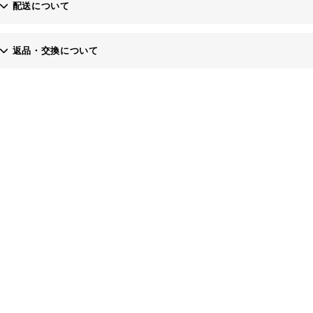
配送について
お問い合わせフォーム
返品・交換について
・土日、祝日にご注文いただいた場合、翌営業日以降の発送となりますの
当社にご連絡いただき、商品到着後7日以内にご返送ください。※返送料
・お届け希望日は原則１週間先までですが１週間以降をご希望の場合は備
なお、商品到着後8日以降の返品・交換は応じかねますのでご了承くださ
・代金引換でお支払いの場合、上限額30万円（税込）までとなります。
お客様のご都合で返品される場合、商品代金より振込手数料を申し受けま
また、運送会社の保険料につきましては、当社にて負担いたします。