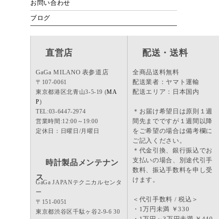
お問い合わせ
ブログ
直営店
配送・送料
GaGa MILANO 表参道店
全商品送料無料
配送業者：ヤマト運輸
〒107-0061
配送エリア：日本国内
東京都港区北青山3-5-19 (
MA
P
)
＊お届け希望日は原則１週
TEL:03-6447-2974
間先までですが１週間以降
営業時間:12:00～19:00
をご希望の場合は備考欄に
定休日：日曜日/月曜日
ご記入ください。
＊代金引換、銀行振込でお
支払いの場合、別途代引手
時計製品メンテナン
数料、振込手数料を申し受
ス
けます。
GaGa JAPANテクニカルセンタ
ー
＜代引手数料 / 税込＞
〒151-0051
・1万円未満 ￥330
東京都渋谷区千駄ヶ谷2-9-6 30
・1万円～3万円未満 ￥440