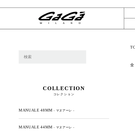
T
全
COLLECTION
コレクション
MANUALE 48MM
- マヌアーレ -
MANUALE 44MM
- マヌアーレ -