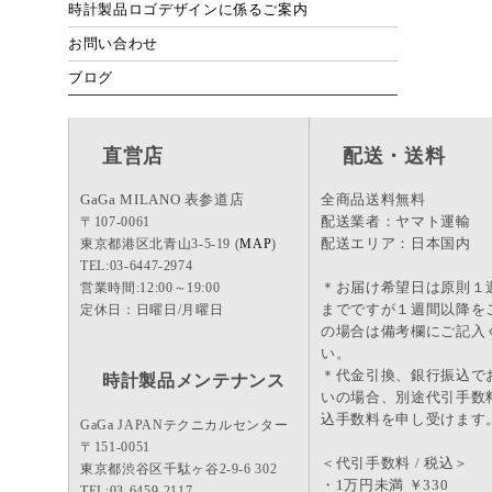
時計製品ロゴデザインに係るご案内
お問い合わせ
ブログ
直営店
配送・送料
GaGa MILANO 表参道店
全商品送料無料
配送業者：ヤマト運輸
〒107-0061
配送エリア：日本国内
東京都港区北青山3-5-19 (
MAP
)
TEL:03-6447-2974
＊お届け希望日は原則１
営業時間:12:00～19:00
までですが１週間以降を
定休日：日曜日/月曜日
の場合は備考欄にご記入
い。
＊代金引換、銀行振込で
時計製品メンテナンス
いの場合、別途代引手数
込手数料を申し受けます
GaGa JAPANテクニカルセンター
〒151-0051
＜代引手数料 / 税込＞
東京都渋谷区千駄ヶ谷2-9-6 302
・1万円未満 ￥330
TEL:03-6459-2117