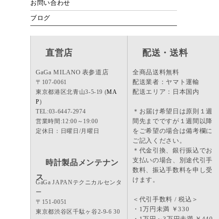
お問い合わせ
ブログ
直営店
配送・送料
GaGa MILANO 表参道店
全商品送料無料
配送業者：ヤマト運輸
〒107-0061
配送エリア：日本国内
東京都港区北青山3-5-19 (
MA
P
)
＊お届け希望日は原則１週
TEL:03-6447-2974
間先までですが１週間以降
営業時間:12:00～19:00
をご希望の場合は備考欄に
定休日：日曜日/月曜日
ご記入ください。
＊代金引換、銀行振込でお
支払いの場合、別途代引手
時計製品メンテナン
数料、振込手数料を申し受
ス
けます。
GaGa JAPANテクニカルセンタ
ー
＜代引手数料 / 税込＞
〒151-0051
・1万円未満 ￥330
東京都渋谷区千駄ヶ谷2-9-6 30
・1万円～3万円未満 ￥440