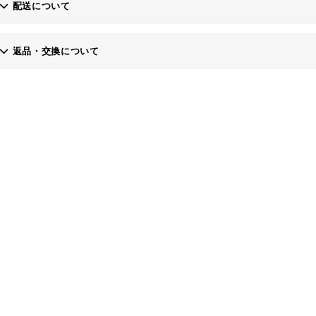
配送について
お問い合わせフォーム
返品・交換について
・土日、祝日にご注文いただいた場合、翌営業日以降の発送となりますの
当社にご連絡いただき、商品到着後7日以内にご返送ください。※返送料
・お届け希望日は原則１週間先までですが１週間以降をご希望の場合は備
なお、商品到着後8日以降の返品・交換は応じかねますのでご了承くださ
・代金引換でお支払いの場合、上限額30万円（税込）までとなります。
お客様のご都合で返品される場合、商品代金より振込手数料を申し受けま
また、運送会社の保険料につきましては、当社にて負担いたします。