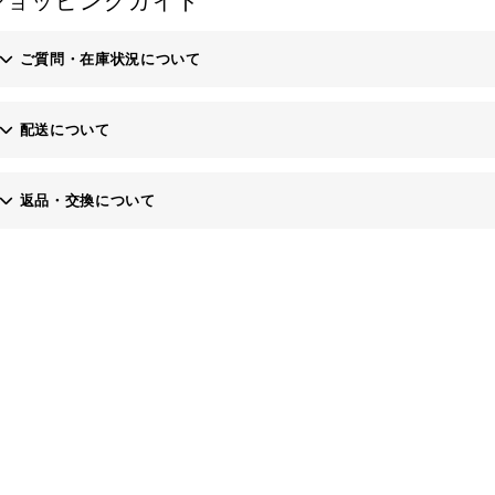
ショッピングガイド
ご質問・在庫状況について
配送について
お問い合わせフォーム
返品・交換について
・土日、祝日にご注文いただいた場合、翌営業日以降の発送となりますの
当社にご連絡いただき、商品到着後7日以内にご返送ください。※返送料
・お届け希望日は原則１週間先までですが１週間以降をご希望の場合は備
なお、商品到着後8日以降の返品・交換は応じかねますのでご了承くださ
・代金引換でお支払いの場合、上限額30万円（税込）までとなります。
お客様のご都合で返品される場合、商品代金より振込手数料を申し受けま
また、運送会社の保険料につきましては、当社にて負担いたします。