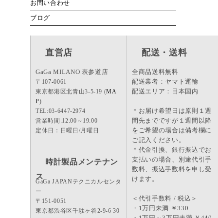
お問い合わせ
ブログ
直営店
配送・送料
GaGa MILANO 表参道店
全商品送料無料
配送業者：ヤマト運輸
〒107-0061
配送エリア：日本国内
東京都港区北青山3-5-19 (
MA
P
)
＊お届け希望日は原則１週
TEL:03-6447-2974
間先までですが１週間以降
営業時間:12:00～19:00
をご希望の場合は備考欄に
定休日：日曜日/月曜日
ご記入ください。
＊代金引換、銀行振込でお
支払いの場合、別途代引手
時計製品メンテナン
数料、振込手数料を申し受
ス
けます。
GaGa JAPANテクニカルセンタ
ー
＜代引手数料 / 税込＞
〒151-0051
・1万円未満 ￥330
東京都渋谷区千駄ヶ谷2-9-6 30
・1万円～3万円未満 ￥440