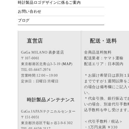
時計製品ロゴデザインに係るご案内
お問い合わせ
ブログ
直営店
配送・送料
GaGa MILANO 表参道店
全商品送料無料
配送業者：ヤマト運輸
〒107-0061
配送エリア：日本国内
東京都港区北青山3-5-19 (
MAP
)
TEL:03-6447-2974
＊お届け希望日は原則１
営業時間:12:00～19:00
までですが１週間以降を
定休日：日曜日/月曜日
の場合は備考欄にご記入
い。
＊代金引換、銀行振込で
時計製品メンテナンス
いの場合、別途代引手数
込手数料を申し受けます
GaGa JAPANテクニカルセンター
〒151-0051
＜代引手数料 / 税込＞
東京都渋谷区千駄ヶ谷2-9-6 302
・1万円未満 ￥330
TEL:03-6459-2117