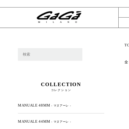
T
全
COLLECTION
コレクション
MANUALE 48MM
- マヌアーレ -
MANUALE 44MM
- マヌアーレ -