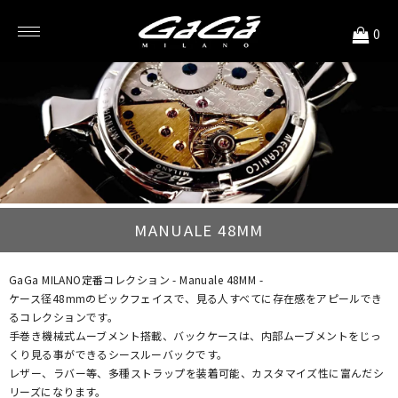
<
0
MANUALE 48MM
GaGa MILANO定番コレクション - Manuale 48MM -
ケース径48mmのビックフェイスで、見る人すべてに存在感をアピールでき
るコレクションです。
手巻き機械式ムーブメント搭載、バックケースは、内部ムーブメントをじっ
くり見る事ができるシースルーバックです。
レザー、ラバー等、多種ストラップを装着可能、カスタマイズ性に富んだシ
リーズになります。