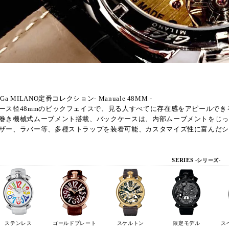
aGa MILANO定番コレクション- Manuale 48MM -
ース径48mmのビックフェイスで、見る人すべてに存在感をアピールでき
巻き機械式ムーブメント搭載、バックケースは、内部ムーブメントをじ
ザー、ラバー等、多種ストラップを装着可能、カスタマイズ性に富んだ
SERIES
-シリーズ-
ステンレス
ゴールドプレート
スケルトン
限定モデル
ス