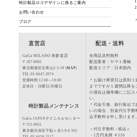
1
時計製品ロゴデザインに係るご案内
2
お問い合わせ
ブログ
直営店
配送・送料
GaGa MILANO 表参道店
全商品送料無料
配送業者：ヤマト運輸
〒107-0061
配送エリア：日本国内
東京都港区北青山3-5-19 (
MAP
)
TEL:03-6447-2974
＊お届け希望日は原則１
営業時間:12:00～19:00
までですが１週間以降を
定休日：日曜日/月曜日
の場合は備考欄にご記入
い。
＊代金引換、銀行振込で
時計製品メンテナンス
いの場合、別途代引手数
込手数料を申し受けます
GaGa JAPANテクニカルセンター
〒151-0051
＜代引手数料 / 税込＞
東京都渋谷区千駄ヶ谷2-9-6 302
・1万円未満 ￥330
TEL:03-6459-2117