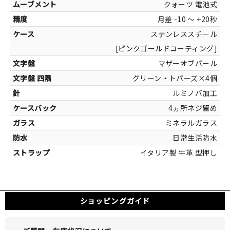
30mm×
クォーツ 電池式
月差 -10 ～ +20秒
ステンレススチール
[ピンクゴールドコーティング]
マザーオブパール
カラー
グリーン・トパーズ×4個
ホワイト[マ
ルミノバ加工
マル
4ヵ所ネジ留め
ミネラルガラス
日常生活防水
イタリア製 牛革 型押し
ショッピングガイド