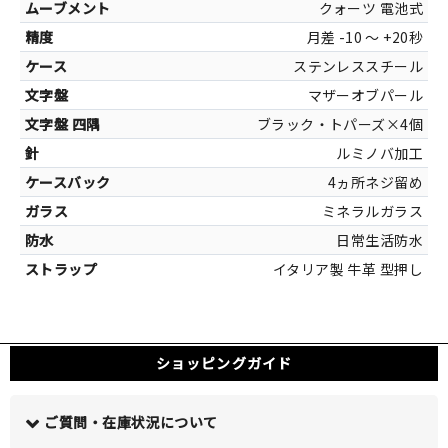
30mm×
クォーツ 電池式
月差 -10 ～ +20秒
ステンレススチール
マザーオブパール
カラー
ブラック・トパーズ×4個
シルバー[ステ
ルミノバ加工
ホワイト[マ
4ヵ所ネジ留め
マ
ミネラルガラス
日常生活防水
イタリア製 牛革 型押し
ショッピングガイド
ご質問・在庫状況について