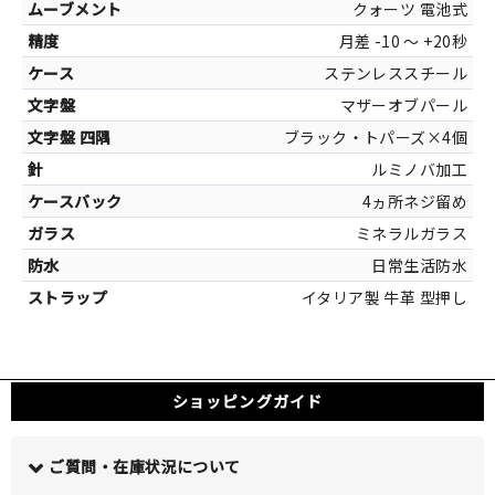
30mm×
クォーツ 電池式
月差 -10 ～ +20秒
ステンレススチール
マザーオブパール
カラー
ブラック・トパーズ×4個
シルバー[ステ
ルミノバ加工
ブラック[マ
4ヵ所ネジ留め
ミネラルガラス
日常生活防水
イタリア製 牛革 型押し
ショッピングガイド
ご質問・在庫状況について