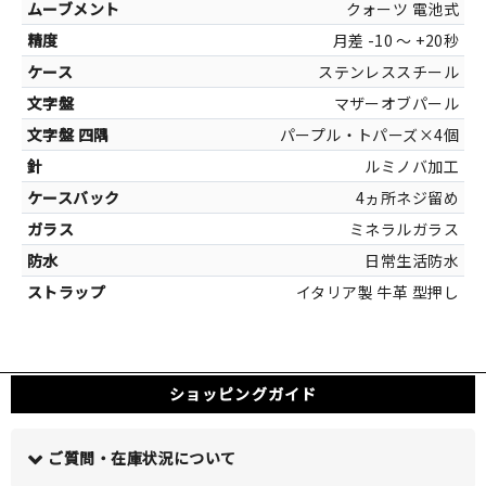
30mm×
クォーツ 電池式
月差 -10 ～ +20秒
ステンレススチール
マザーオブパール
カラー
パープル・トパーズ×4個
シルバー[ステ
ルミノバ加工
ホワイト[マ
4ヵ所ネジ留め
マ
ミネラルガラス
日常生活防水
イタリア製 牛革 型押し
ショッピングガイド
ご質問・在庫状況について