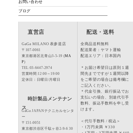
お問い合わせ
ブログ
直営店
配送・送料
GaGa MILANO 表参道店
全商品送料無料
配送業者：ヤマト運輸
〒107-0061
配送エリア：日本国内
東京都港区北青山3-5-19 (
MA
P
)
＊お届け希望日は原則１週
TEL:03-6447-2974
間先までですが１週間以降
営業時間:12:00～19:00
をご希望の場合は備考欄に
定休日：日曜日/月曜日
ご記入ください。
＊代金引換、銀行振込でお
支払いの場合、別途代引手
時計製品メンテナン
数料、振込手数料を申し受
ス
けます。
GaGa JAPANテクニカルセンタ
ー
＜代引手数料 / 税込＞
〒151-0051
・1万円未満 ￥330
東京都渋谷区千駄ヶ谷2-9-6 30
・1万円～3万円未満 ￥440