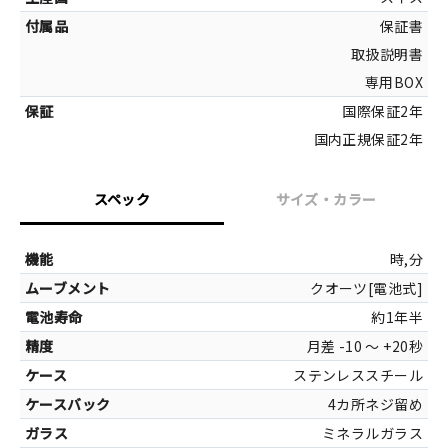
保証書
取扱説明書
専用BOX
国際保証2年
国内正規保証2年
スペック
サイズ・カラー
サイズ
時,分
クオーツ[電池式]
約1年半
月差 -10 ～ +20秒
ステンレススチール
カラー
4カ所ネジ留め
シルバー[ステ
ミネラルガラス