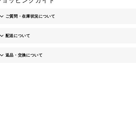
ショッピングガイド
ご質問・在庫状況について
配送について
お問い合わせフォーム
返品・交換について
・土日、祝日にご注文いただいた場合、翌営業日以降の発送となりますの
当社にご連絡いただき、商品到着後7日以内にご返送ください。※返送料
・お届け希望日は原則１週間先までですが１週間以降をご希望の場合は備
なお、商品到着後8日以降の返品・交換は応じかねますのでご了承くださ
・代金引換でお支払いの場合、上限額30万円（税込）までとなります。
お客様のご都合で返品される場合、商品代金より振込手数料を申し受けま
また、運送会社の保険料につきましては、当社にて負担いたします。