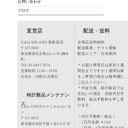
お問い合わせ
ブログ
直営店
配送・送料
GaGa MILANO 表参道店
全商品送料無料
配送業者：ヤマト運輸
〒107-0061
配送エリア：日本国内
東京都港区北青山3-5-19 (
MA
P
)
＊お届け希望日は原則１週
TEL:03-6447-2974
間先までですが１週間以降
営業時間:12:00～19:00
をご希望の場合は備考欄に
定休日：日曜日/月曜日
ご記入ください。
＊代金引換、銀行振込でお
支払いの場合、別途代引手
時計製品メンテナン
数料、振込手数料を申し受
ス
けます。
GaGa JAPANテクニカルセンタ
ー
＜代引手数料 / 税込＞
〒151-0051
・1万円未満 ￥330
東京都渋谷区千駄ヶ谷2-9-6 30
・1万円～3万円未満 ￥440