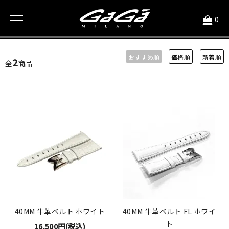
<
0
牛革
おすすめ順
価格順
新着順
2
全
商品
40MM 牛革ベルト ホワイト
40MM 牛革ベルト FL ホワイ
ト
16,500円(税込)