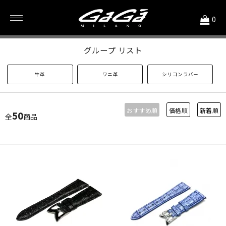
<
0
40mmストラップ 素材別
グループ リスト
牛革
ワニ革
シリコンラバー
おすすめ順
価格順
新着順
50
全
商品