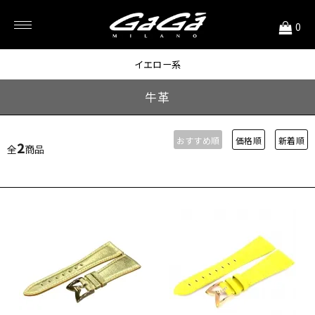
<
0
46MM用 ストラップ
イエロー系
牛革
おすすめ順
価格順
新着順
2
全
商品