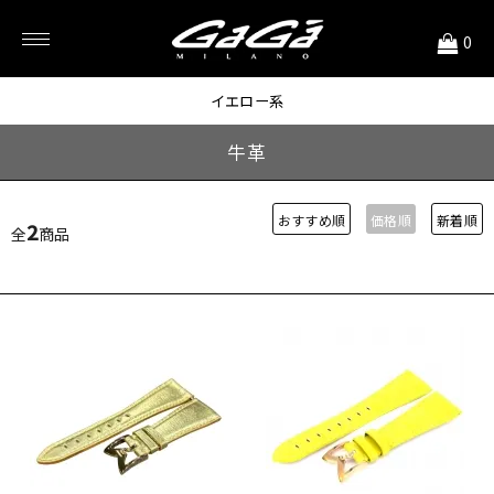
<
0
46MM用 ストラップ
イエロー系
牛革
おすすめ順
価格順
新着順
2
全
商品