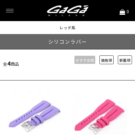
<
0
48mm用
レッド系
シリコンラバー
おすすめ順
価格順
新着順
4
全
商品