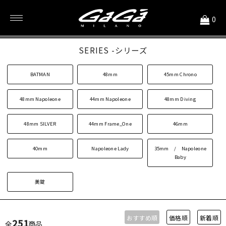
<
0
ストラップ
SERIES -シリーズ
BATMAN
48mm
45mm Chrono
48mm Napoleone
44mm Napoleone
48mm Diving
48mm SILVER
44mm Frame_One
46mm
40mm
Napoleone Lady
35mm / Napoleone
Baby
美錠
おすすめ順
価格順
新着順
251
全
商品