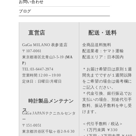
お問い合わせ
ブログ
直営店
配送・送料
GaGa MILANO 表参道店
全商品送料無料
配送業者：ヤマト運輸
〒107-0061
配送エリア：日本国内
東京都港区北青山3-5-19 (
MA
P
)
＊お届け希望日は原則１週
TEL:03-6447-2974
間先までですが１週間以降
営業時間:12:00～19:00
をご希望の場合は備考欄に
定休日：日曜日/月曜日
ご記入ください。
＊代金引換、銀行振込でお
支払いの場合、別途代引手
時計製品メンテナン
数料、振込手数料を申し受
ス
けます。
GaGa JAPANテクニカルセンタ
ー
＜代引手数料 / 税込＞
〒151-0051
・1万円未満 ￥330
東京都渋谷区千駄ヶ谷2-9-6 30
・1万円～3万円未満 ￥440