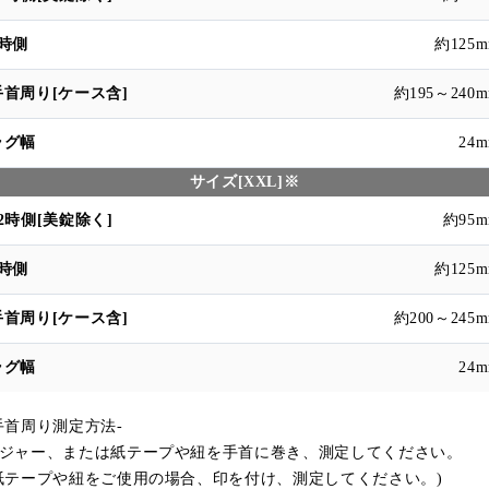
約125
約195～240
24
サイズ[XXL]※
約95
約125
約200～245
24
手首周り測定方法-
ジャー、または紙テープや紐を手首に巻き、測定してください。
紙テープや紐をご使用の場合、印を付け、測定してください。)