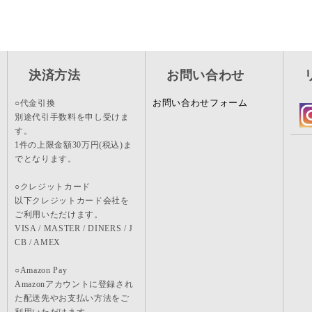
・土日、祝日にご注文いただいた場合、翌営業日以降の発送となりますの
当社にご連絡いただき、商品到着後7日以内にご返送ください。※返送料
・お届け希望日は原則１週間先までですが１週間以降をご希望の場合は備
なお、商品到着後8日以降の返品・交換は応じかねますのでご了承くださ
・代金引換でお支払いの場合、上限額30万円（税込）までとなります。
決済方法
お問い合わせ
お客様のご都合で返品される場合、商品代金より振込手数料を申し受けま
お問い合わせフォーム
○代金引換
また、運送会社の保険料につきましては、当社にて負担いたします。
別途代引手数料を申し受けま
す。
1件の上限金額30万円(税込)ま
でとなります。
○クレジットカード
以下クレジットカード会社を
ご利用いただけます。
VISA / MASTER / DINERS / J
CB / AMEX
○Amazon Pay
Amazonアカウントに登録され
た配送先やお支払い方法をご