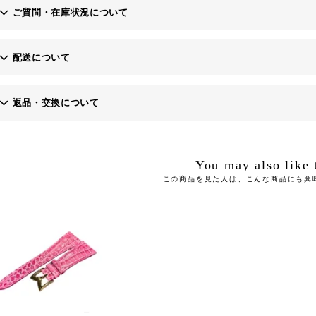
ご質問・在庫状況について
配送について
お問い合わせフォーム
返品・交換について
・土日、祝日にご注文いただいた場合、翌営業日以降の発送となりますの
You may also like 
当社にご連絡いただき、商品到着後7日以内にご返送ください。※返送料
・お届け希望日は原則１週間先までですが１週間以降をご希望の場合は備
この商品を見た人は、こんな商品にも興
なお、商品到着後8日以降の返品・交換は応じかねますのでご了承くださ
・代金引換でお支払いの場合、上限額30万円（税込）までとなります。
お客様のご都合で返品される場合、商品代金より振込手数料を申し受けま
また、運送会社の保険料につきましては、当社にて負担いたします。