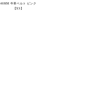
46MM 牛革ベルト ピンク
【XS】