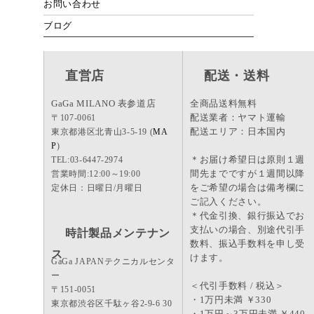
お問い合わせ
ブログ
直営店
配送・送料
GaGa MILANO 表参道店
全商品送料無料
配送業者：ヤマト運輸
〒107-0061
配送エリア：日本国内
東京都港区北青山3-5-19 (
MA
P
)
＊お届け希望日は原則１週
TEL:03-6447-2974
間先までですが１週間以降
営業時間:12:00～19:00
をご希望の場合は備考欄に
定休日：日曜日/月曜日
ご記入ください。
＊代金引換、銀行振込でお
支払いの場合、別途代引手
時計製品メンテナン
数料、振込手数料を申し受
ス
けます。
GaGa JAPANテクニカルセンタ
ー
＜代引手数料 / 税込＞
〒151-0051
・1万円未満 ￥330
東京都渋谷区千駄ヶ谷2-9-6 30
・1万円～3万円未満 ￥440