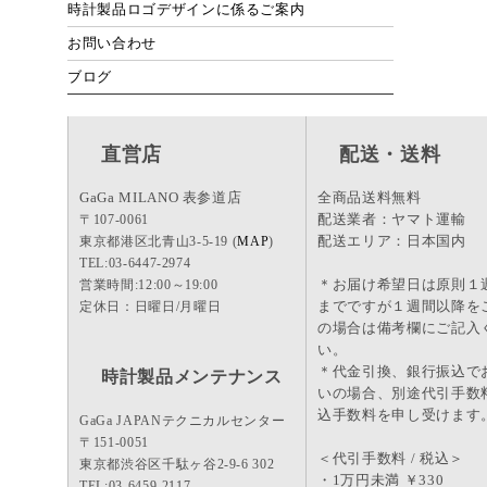
時計製品ロゴデザインに係るご案内
お問い合わせ
ブログ
直営店
配送・送料
GaGa MILANO 表参道店
全商品送料無料
配送業者：ヤマト運輸
〒107-0061
配送エリア：日本国内
東京都港区北青山3-5-19 (
MAP
)
TEL:03-6447-2974
＊お届け希望日は原則１
営業時間:12:00～19:00
までですが１週間以降を
定休日：日曜日/月曜日
の場合は備考欄にご記入
い。
＊代金引換、銀行振込で
時計製品メンテナンス
いの場合、別途代引手数
込手数料を申し受けます
GaGa JAPANテクニカルセンター
〒151-0051
＜代引手数料 / 税込＞
東京都渋谷区千駄ヶ谷2-9-6 302
・1万円未満 ￥330
TEL:03-6459-2117