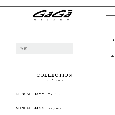
T
全
COLLECTION
コレクション
MANUALE 48MM
- マヌアーレ -
MANUALE 44MM
- マヌアーレ -