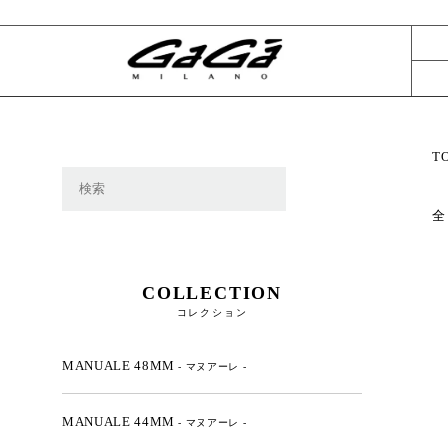
T
全
COLLECTION
コレクション
MANUALE 48MM
- マヌアーレ -
MANUALE 44MM
- マヌアーレ -