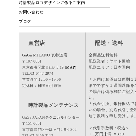
時計製品ロゴデザインに係るご案内
お問い合わせ
ブログ
直営店
配送・送料
GaGa MILANO 表参道店
全商品送料無料
配送業者：ヤマト運輸
〒107-0061
配送エリア：日本国内
東京都港区北青山3-5-19 (
MAP
)
TEL:03-6447-2974
＊お届け希望日は原則１
営業時間:12:00～19:00
までですが１週間以降を
定休日：日曜日/月曜日
の場合は備考欄にご記入
い。
＊代金引換、銀行振込で
時計製品メンテナンス
いの場合、別途代引手数
込手数料を申し受けます
GaGa JAPANテクニカルセンター
〒151-0051
＜代引手数料 / 税込＞
東京都渋谷区千駄ヶ谷2-9-6 302
・1万円未満 ￥330
TEL:03-6459-2117