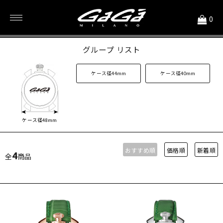
<
0
グリーン系
グループ リスト
ケース径44mm
ケース径40mm
ケース径48mm
おすすめ順
価格順
新着順
4
全
商品