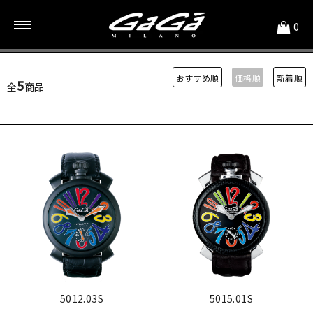
<
0
ケース径48mm
おすすめ順
価格順
新着順
5
全
商品
5012.03S
5015.01S