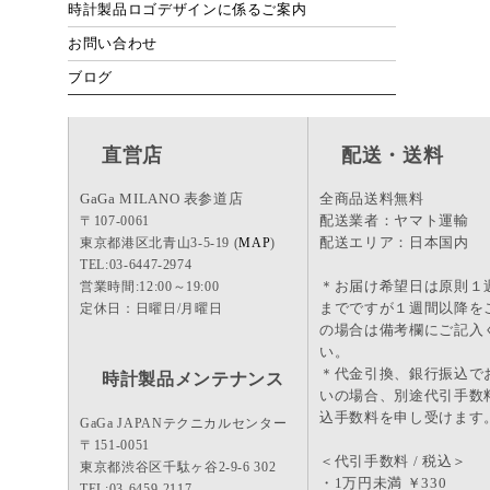
時計製品ロゴデザインに係るご案内
お問い合わせ
ブログ
直営店
配送・送料
GaGa MILANO 表参道店
全商品送料無料
配送業者：ヤマト運輸
〒107-0061
配送エリア：日本国内
東京都港区北青山3-5-19 (
MAP
)
TEL:03-6447-2974
＊お届け希望日は原則１
営業時間:12:00～19:00
までですが１週間以降を
定休日：日曜日/月曜日
の場合は備考欄にご記入
い。
＊代金引換、銀行振込で
時計製品メンテナンス
いの場合、別途代引手数
込手数料を申し受けます
GaGa JAPANテクニカルセンター
〒151-0051
＜代引手数料 / 税込＞
東京都渋谷区千駄ヶ谷2-9-6 302
・1万円未満 ￥330
TEL:03-6459-2117