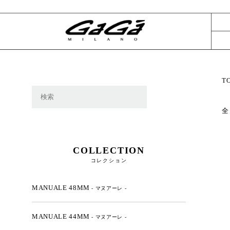
T
全
COLLECTION
コレクション
MANUALE 48MM
- マヌアーレ -
MANUALE 44MM
- マヌアーレ -