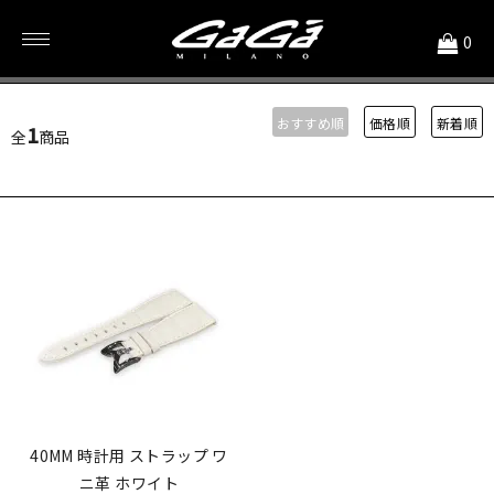
<
0
ワニ革
おすすめ順
価格順
新着順
1
全
商品
40MM 時計用 ストラップ ワ
ニ革 ホワイト