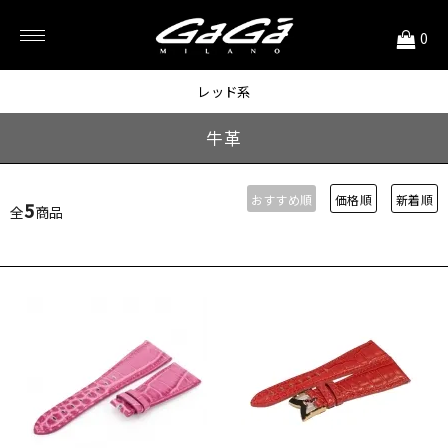
<
0
48mm用
レッド系
牛革
おすすめ順
価格順
新着順
5
全
商品