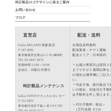
時計製品ロゴデザインに係るご案内
お問い合わせ
ブログ
直営店
配送・送料
GaGa MILANO 表参道店
全商品送料無料
配送業者：ヤマト運輸
〒107-0061
配送エリア：日本国内
東京都港区北青山3-5-19 (
MAP
)
TEL:03-6447-2974
＊お届け希望日は原則１
営業時間:12:00～19:00
までですが１週間以降を
定休日：日曜日/月曜日
の場合は備考欄にご記入
い。
＊代金引換、銀行振込で
時計製品メンテナンス
いの場合、別途代引手数
込手数料を申し受けます
GaGa JAPANテクニカルセンター
〒151-0051
＜代引手数料 / 税込＞
東京都渋谷区千駄ヶ谷2-9-6 302
・1万円未満 ￥330
TEL:03-6459-2117