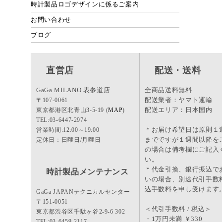
時計製品ロゴデザインに係るご案内
お問い合わせ
ブログ
直営店
配送・送料
GaGa MILANO 表参道店
全商品送料無料
配送業者：ヤマト運輸
〒107-0061
配送エリア：日本国内
東京都港区北青山3-5-19 (
MAP
)
TEL:03-6447-2974
＊お届け希望日は原則１
営業時間:12:00～19:00
までですが１週間以降を
定休日：日曜日/月曜日
の場合は備考欄にご記入
い。
＊代金引換、銀行振込で
時計製品メンテナンス
いの場合、別途代引手数
込手数料を申し受けます
GaGa JAPANテクニカルセンター
〒151-0051
＜代引手数料 / 税込＞
東京都渋谷区千駄ヶ谷2-9-6 302
・1万円未満 ￥330
TEL:03-6459-2117