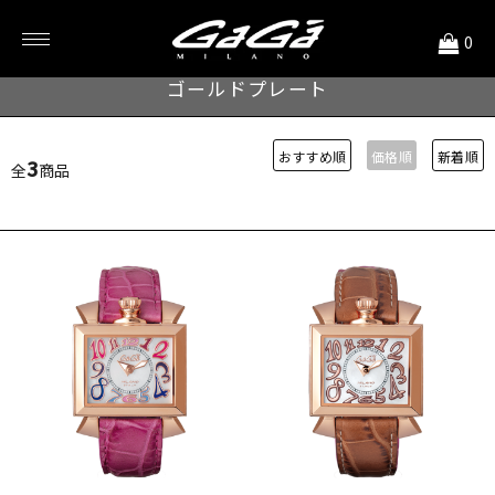
<
0
NAPOLEONE LADY
ゴールドプレート
おすすめ順
価格順
新着順
3
全
商品