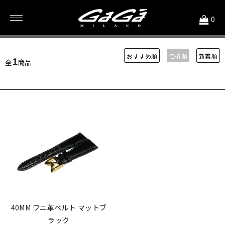
<
0
ワニ革
おすすめ順
価格順
新着順
1
全
商品
40MM ワニ革ベルト マットブ
ラック