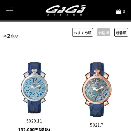
<
0
ケース径40mm
おすすめ順
価格順
新着順
2
全
商品
5020.11
5021.7
132,000円(税込)