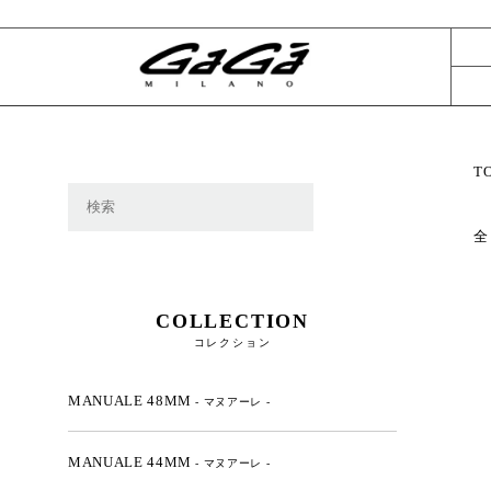
T
全
COLLECTION
コレクション
MANUALE 48MM
- マヌアーレ -
MANUALE 44MM
- マヌアーレ -