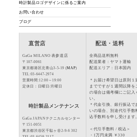
時計製品ロゴデザインに係るご案内
お問い合わせ
ブログ
直営店
配送・送料
GaGa MILANO 表参道店
全商品送料無料
配送業者：ヤマト運輸
〒107-0061
配送エリア：日本国内
東京都港区北青山3-5-19 (
MAP
)
TEL:03-6447-2974
＊お届け希望日は原則１
営業時間:12:00～19:00
までですが１週間以降を
定休日：日曜日/月曜日
の場合は備考欄にご記入
い。
＊代金引換、銀行振込で
時計製品メンテナンス
いの場合、別途代引手数
込手数料を申し受けます
GaGa JAPANテクニカルセンター
〒151-0051
＜代引手数料 / 税込＞
東京都渋谷区千駄ヶ谷2-9-6 302
・1万円未満 ￥330
TEL:03-6459-2117