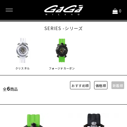
<
0
CRYSTAL 45MM
SERIES -シリーズ
クリスタル
フォージドカーボン
おすすめ順
価格順
新着順
6
全
商品