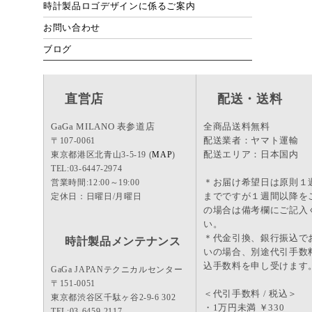
時計製品ロゴデザインに係るご案内
お問い合わせ
ブログ
直営店
配送・送料
GaGa MILANO 表参道店
全商品送料無料
配送業者：ヤマト運輸
〒107-0061
配送エリア：日本国内
東京都港区北青山3-5-19 (
MAP
)
TEL:03-6447-2974
＊お届け希望日は原則１
営業時間:12:00～19:00
までですが１週間以降を
定休日：日曜日/月曜日
の場合は備考欄にご記入
い。
＊代金引換、銀行振込で
時計製品メンテナンス
いの場合、別途代引手数
込手数料を申し受けます
GaGa JAPANテクニカルセンター
〒151-0051
＜代引手数料 / 税込＞
東京都渋谷区千駄ヶ谷2-9-6 302
・1万円未満 ￥330
TEL:03-6459-2117