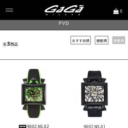
<
0
NAPOLEONE
PVD
おすすめ順
価格順
新着順
3
全
商品
9002.NS.02
9002.NS.01