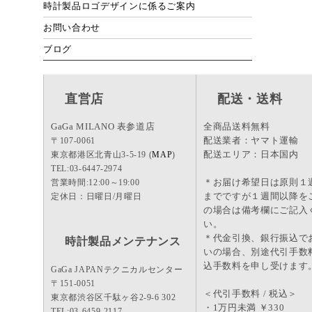
時計製品ロゴデザインに係るご案内
お問い合わせ
ブログ
直営店
配送・送料
GaGa MILANO 表参道店
全商品送料無料
配送業者：ヤマト運輸
〒107-0061
配送エリア：日本国内
東京都港区北青山3-5-19 (
MAP
)
TEL:03-6447-2974
＊お届け希望日は原則１
営業時間:12:00～19:00
までですが１週間以降を
定休日：日曜日/月曜日
の場合は備考欄にご記入
い。
＊代金引換、銀行振込で
時計製品メンテナンス
いの場合、別途代引手数
込手数料を申し受けます
GaGa JAPANテクニカルセンター
〒151-0051
＜代引手数料 / 税込＞
東京都渋谷区千駄ヶ谷2-9-6 302
・1万円未満 ￥330
TEL:03-6459-2117